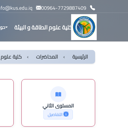
info@kus.edu.iq
00964-7729887409
كلية علوم الطاقة و البيئة
حول
الرئيسية
المحاضرات
كلية علوم ا
المستوى الثاني
التفاصيل