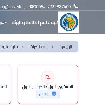
info@kus.edu.iq
00964-7729887409
كلية علوم الطاقة و البيئة
حول
الرئيسية
المحاضرات
كلية علوم ا
المستوى الاول / الكورس الاول
المس
التفاصيل