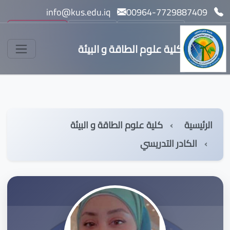
info@kus.edu.iq
00964-7729887409
بحث
مسار بولونيا l
English
كلية علوم الطاقة و البيئة
الرئيسية
كلية علوم الطاقة و البيئة
الكادر التدريسي